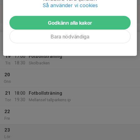
Så använder vi cookies
17
Sön
Godkänn alla kakor
v.21
Bara nödvändiga
18
Mån
19
17:00
Fotbollsträning
18:30
Tis
Skolbacken
20
Ons
21
18:00
Fotbollsträning
19:30
Tor
Mellansel tallparkens ip
22
Fre
23
Lör