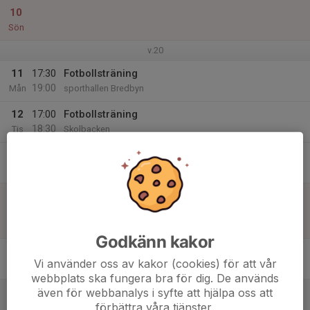
10
Sön
v.20
11
17:30
Fotbollsträning
19:00
Mån
sporthallen Bredbyn
12
17:00
Fotbollsträning
18:30
Tis
Skolbacken
13
Ons
14
10:00
Match mot Arnäs IF P-15 Gul
11:30
Tor
Div. 6 Pojk grupp blå Ångermanland
Comfort Petterssons Värme Arena K-11
Godkänn kakor
15
Vi använder oss av kakor (cookies) för att vår
Fre
webbplats ska fungera bra för dig. De används
även för webbanalys i syfte att hjälpa oss att
16
förbättra våra tjänster.
Lör