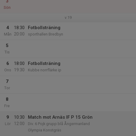
3
Sön
v.19
4
18:30
Fotbollsträning
20:00
Mån
sporthallen Bredbyn
5
Tis
6
18:00
Fotbollsträning
19:30
Ons
Kubbe norrflärke ip
7
Tor
8
Fre
9
10:30
Match mot Arnäs IF P 15 Grön
12:00
Lör
Div. 6 Pojk grupp blå Ångermanland
Olympia Konstgräs