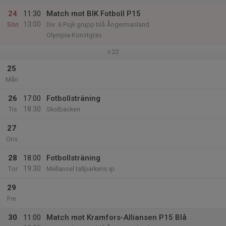
24
11:30
Match mot BIK Fotboll P15
13:00
Sön
Div. 6 Pojk grupp blå Ångermanland
Olympia Konstgräs
v.22
25
Mån
26
17:00
Fotbollsträning
18:30
Tis
Skolbacken
27
Ons
28
18:00
Fotbollsträning
19:30
Tor
Mellansel tallparkens ip
29
Fre
30
11:00
Match mot Kramfors-Alliansen P15 Blå