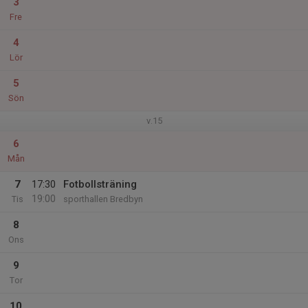
3
Fre
4
Lör
5
Sön
v.15
6
Mån
7
17:30
Fotbollsträning
19:00
Tis
sporthallen Bredbyn
8
Ons
9
Tor
10