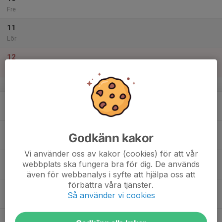
Fre
11
Lör
12
Sön
v.16
13
18:30
Fotbollsträning
19:30
Mån
sporthallen Bredbyn
14
Godkänn kakor
Tis
Vi använder oss av kakor (cookies) för att vår
15
18:00
Fotbollsträning
webbplats ska fungera bra för dig. De används
19:00
Ons
Del av konstgräsplan
även för webbanalys i syfte att hjälpa oss att
förbättra våra tjänster.
16
Så använder vi cookies
Tor
17