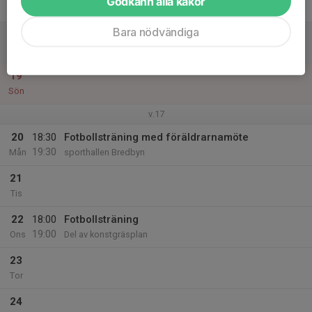
Godkänn alla kakor
Fre
Bara nödvändiga
18
Lör
19
Sön
v.17
20
18:30
Fotbollsträning med föräldrarnamöte
19:30
Mån
sporthallen Bredbyn
21
Tis
22
18:00
Fotbollsträning
19:00
Ons
Del av konstgräsplan
23
Tor
24