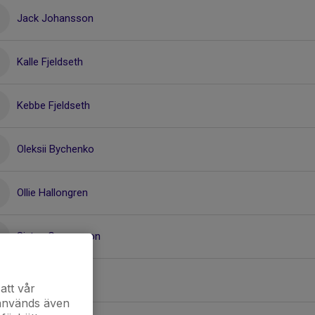
Jack Johansson
Kalle Fjeldseth
Kebbe Fjeldseth
Oleksii Bychenko
Ollie Hallongren
Sixten Connysson
Wilmar Näslund
att vår
 används även