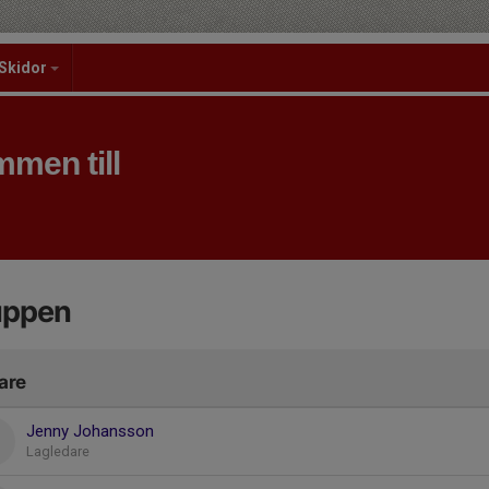
Skidor
men till
uppen
are
Jenny Johansson
Lagledare