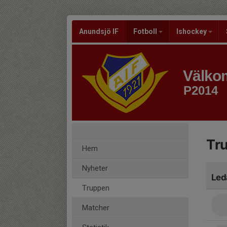
Anundsjö IF
Fotboll
Ishockey
Välkom
P2014
Tr
Hem
Nyheter
Led
Truppen
Matcher