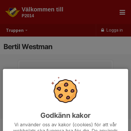
Välkommen till
P2014
Logga in
Truppen
Bertil Westman
Godkänn kakor
Vi använder oss av kakor (cookies) för att vår
webbplats ska fungera bra för dig. De används
Ålder
11 år