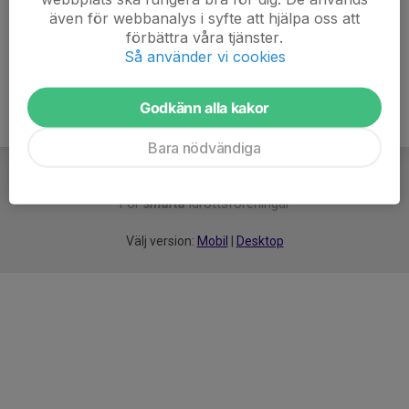
även för webbanalys i syfte att hjälpa oss att
Ålder
42 år
förbättra våra tjänster.
Så använder vi cookies
Godkänn alla kakor
Bara nödvändiga
För
smarta
idrottsföreningar
Välj version:
Mobil
|
Desktop