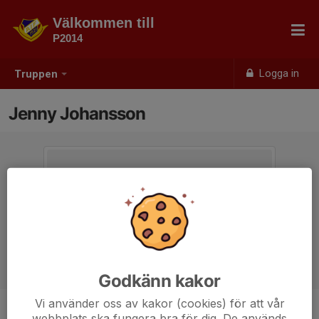
Välkommen till
P2014
Logga in
Truppen
Jenny Johansson
Godkänn kakor
Vi använder oss av kakor (cookies) för att vår
webbplats ska fungera bra för dig. De används
Titel
Lagledare