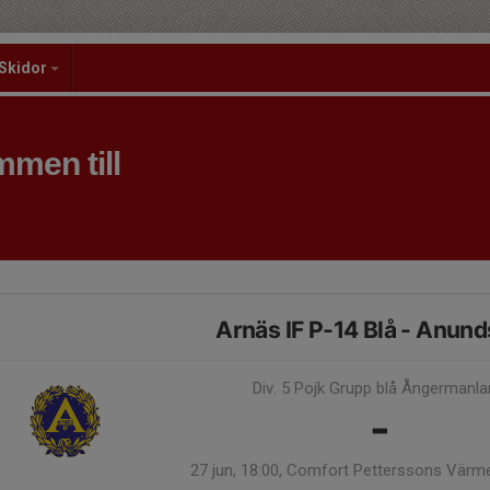
Skidor
men till
Arnäs IF P-14 Blå - Anunds
Div. 5 Pojk Grupp blå Ångermanl
-
27 jun, 18:00, Comfort Petterssons Värm