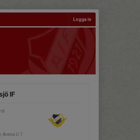
Logga in
jö IF
and
e Arena U 7