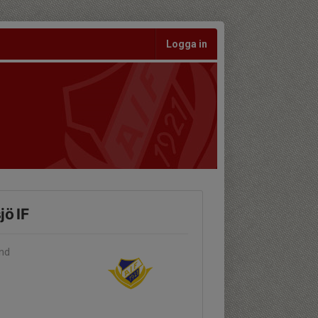
Logga in
jö IF
and