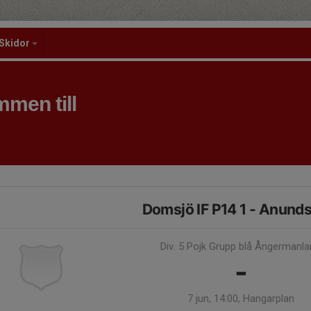
Skidor
men till
Domsjö IF P14 1 - Anunds
Div. 5 Pojk Grupp blå Ångermanl
-
7 jun, 14:00, Hangarplan