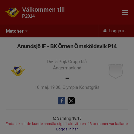
Välkommen till
P2014
Logga in
Matcher
Anundsjö IF - BK Örnen Örnsköldsvik P14
Div. 5 Pojk Grupp blå
Ångermanland
-
10 maj, 19:00, Olympia Konstgräs
Samling 18:15
Endast kallade kunde anmäla sig till aktiviteten. 13 personer var kallade.
Logga in här