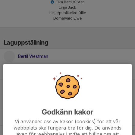
Fika Bertil/Sixten
Linje Jack
Linje/publikvärd Ollie
Domarvärd Elwe
Laguppställning
Bertil Westman
Elwe Mårtensson
Harry Johansson
Jack Johansson
Godkänn kakor
Kalle Fjeldseth
Vi använder oss av kakor (cookies) för att vår
webbplats ska fungera bra för dig. De används
Kebbe Fjeldseth
även för webbanalys i syfte att hjälpa oss att