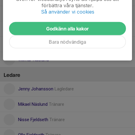
förbättra våra tjänster.
Så använder vi cookies
Oleksii Bychenko
Godkänn alla kakor
Ollie Hallongren
Bara nödvändiga
Sixten Connysson
Wilmar Näslund
Ledare
Jenny Johansson
Lagledare
Mikael Näslund
Tränare
Nisse Fjeldseth
Tränare