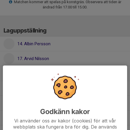
Matchen kommer att spelas på konstgräs. Observera att tiden är
ändrad från 17.00 till 15.00.
Laguppställning
14. Albin Persson
17. Arvid Nilsson
41. Atilla Yilmaz
Axel Mannelqvist
87. Elias Sandström
Godkänn kakor
45. Harry Svedestedt
Vi använder oss av kakor (cookies) för att vår
webbplats ska fungera bra för dig. De används