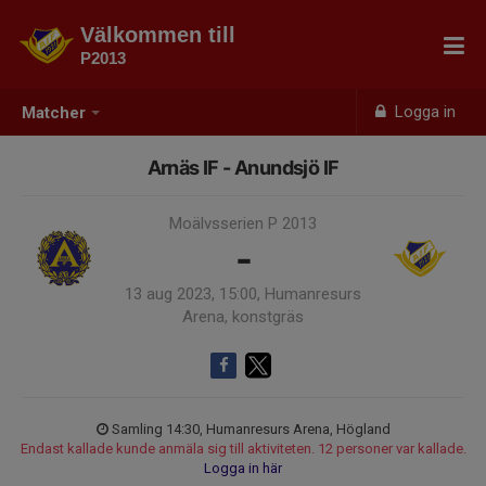
Välkommen till
P2013
Logga in
Matcher
Arnäs IF - Anundsjö IF
Moälvsserien P 2013
-
13 aug 2023, 15:00, Humanresurs
Arena, konstgräs
Samling 14:30, Humanresurs Arena, Högland
Endast kallade kunde anmäla sig till aktiviteten. 12 personer var kallade.
Logga in här