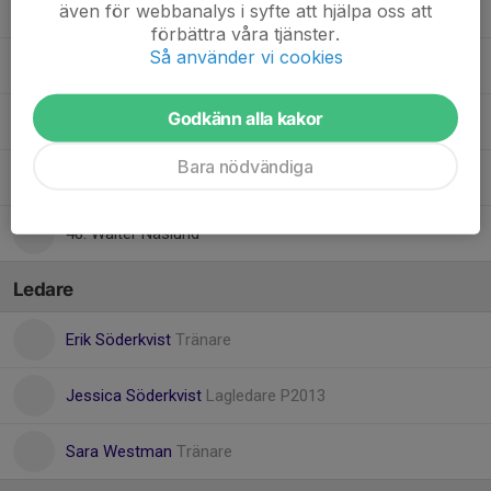
även för webbanalys i syfte att hjälpa oss att
47. Jack Söderkvist
förbättra våra tjänster.
Så använder vi cookies
82. Jermak Tsumakov
Godkänn alla kakor
86. Oskar Westman
Bara nödvändiga
64. Teo Smith
48. Walter Näslund
Ledare
Erik Söderkvist
Tränare
Jessica Söderkvist
Lagledare P2013
Sara Westman
Tränare