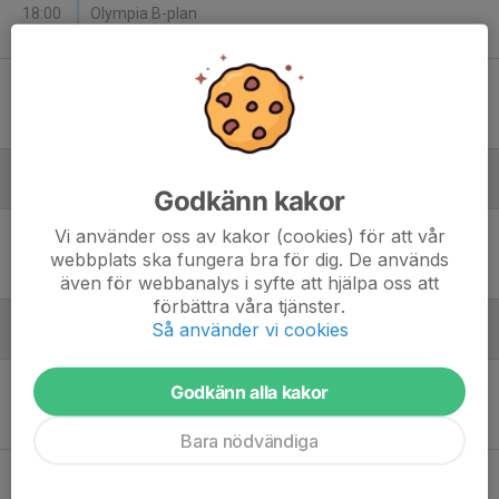
18:00
Olympia B-plan
2
-
7
Tis 30
Domsjö IF P13 - Anundsjö IF
18:00
Domsjö IP
2
-
9
Juli
Godkänn kakor
Fre 3
Anundsjö IF - BIK Fotboll/Älandsbro
Vi använder oss av kakor (cookies) för att vår
19:00
Olympia B-plan
webbplats ska fungera bra för dig. De används
4
-
2
även för webbanalys i syfte att hjälpa oss att
förbättra våra tjänster.
Så använder vi cookies
Augusti
Lör 8
BK Örnen - Anundsjö IF
Godkänn alla kakor
10:00
Bodums IP
-
Bara nödvändiga
Fre 14
Anundsjö IF - Sollefteå GIF FF
18:00
Olympia B-plan