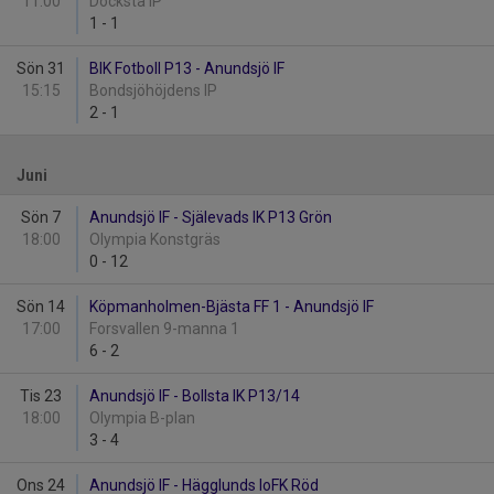
11:00
Docksta IP
1
-
1
Sön 31
BIK Fotboll P13 - Anundsjö IF
15:15
Bondsjöhöjdens IP
2
-
1
Juni
Sön 7
Anundsjö IF - Själevads IK P13 Grön
18:00
Olympia Konstgräs
0
-
12
Sön 14
Köpmanholmen-Bjästa FF 1 - Anundsjö IF
17:00
Forsvallen 9-manna 1
6
-
2
Tis 23
Anundsjö IF - Bollsta IK P13/14
18:00
Olympia B-plan
3
-
4
Ons 24
Anundsjö IF - Hägglunds IoFK Röd