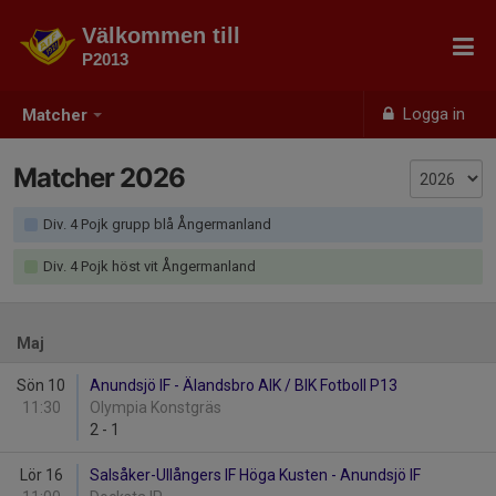
Välkommen till
P2013
Logga in
Matcher
Matcher 2026
Div. 4 Pojk grupp blå Ångermanland
Div. 4 Pojk höst vit Ångermanland
Maj
Sön 10
Anundsjö IF - Älandsbro AIK / BIK Fotboll P13
11:30
Olympia Konstgräs
2
-
1
Lör 16
Salsåker-Ullångers IF Höga Kusten - Anundsjö IF