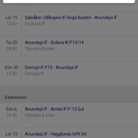
-
Lör 15
Salsåker-Ullångers IF Höga Kusten - Anundsjö IF
10:00
Docksta IP
-
Tis 25
Anundsjö IF - Bollsta IK P13/14
18:00
Olympia B-plan
-
Sön 30
Domsjö IF P13 - Anundsjö IF
13:30
Domsjö IP
-
September
Sön 6
Anundsjö IF - Arnäs IF P-13 Gul
16:30
Olympia B-plan
-
Lör 12
Anundsjö IF - Hägglunds IoFK Vit