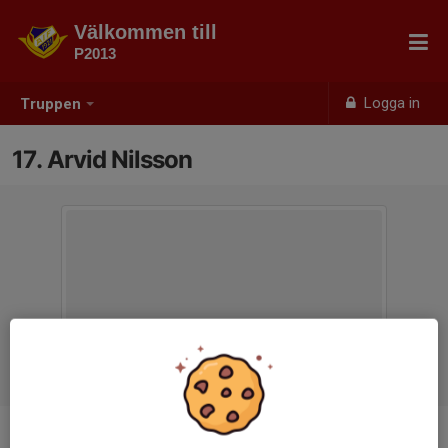
Välkommen till
P2013
Logga in
Truppen
17. Arvid Nilsson
Position
-