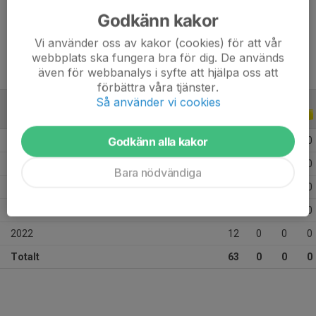
Godkänn kakor
Ålder
13 år
Vi använder oss av kakor (cookies) för att vår
webbplats ska fungera bra för dig. De används
även för webbanalys i syfte att hjälpa oss att
förbättra våra tjänster.
Så använder vi cookies
ALLA SERIER
ALLA ÅR
Godkänn alla kakor
2026
9
0
0
0
2025
18
0
0
0
Bara nödvändiga
2024
10
0
0
0
2023
14
0
0
0
2022
12
0
0
0
Totalt
63
0
0
0