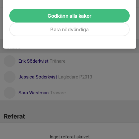
86. Oskar Westman
Godkänn alla kakor
Bara nödvändiga
48. Walter Näslund
Ledare
Erik Söderkvist
Tränare
Jessica Söderkvist
Lagledare P2013
Sara Westman
Tränare
Referat
Inget referat skrivet