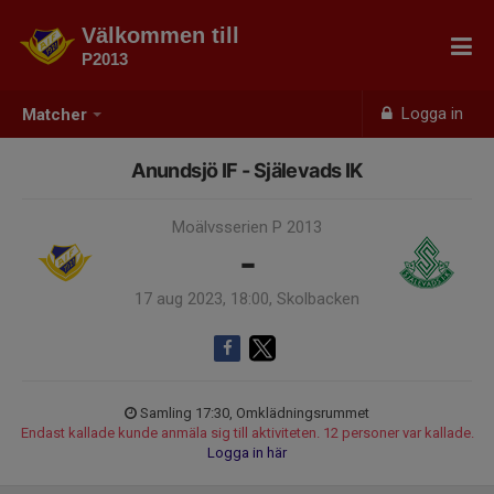
Välkommen till
P2013
Logga in
Matcher
Anundsjö IF - Själevads IK
Moälvsserien P 2013
-
17 aug 2023, 18:00, Skolbacken
Samling 17:30, Omklädningsrummet
Endast kallade kunde anmäla sig till aktiviteten. 12 personer var kallade.
Logga in här