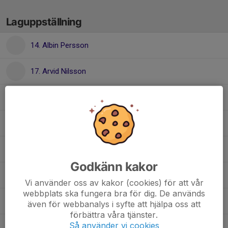
Laguppställning
14. Albin Persson
17. Arvid Nilsson
41. Atilla Yilmaz
Axel Mannelqvist
87. Elias Sandström
Godkänn kakor
45. Harry Svedestedt
Vi använder oss av kakor (cookies) för att vår
webbplats ska fungera bra för dig. De används
47. Jack Söderkvist
även för webbanalys i syfte att hjälpa oss att
förbättra våra tjänster.
Så använder vi cookies
82. Jermak Tsumakov