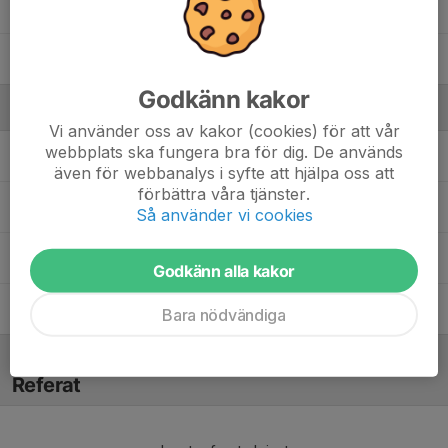
Oskar Schütte
Ville Norberg
Godkänn kakor
Ledare
Vi använder oss av kakor (cookies) för att vår
webbplats ska fungera bra för dig. De används
Anders Nilsson
Tränare
även för webbanalys i syfte att hjälpa oss att
förbättra våra tjänster.
Jenny Berglund
Lagledare
Så använder vi cookies
Mats Norberg
Tränare
Godkänn alla kakor
Peter Nilsson
Tränare
Bara nödvändiga
Referat