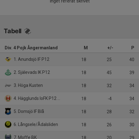
Inget referat skrivet
Tabell
Div. 4 Pojk Ångermanland
M
+/-
P
1. Anundsjö IF P12
18
25
40
2. Själevads IK P12
18
45
39
3. Höga Kusten
18
32
34
4. Hägglunds IoFK P12 Röd
18
-4
34
5. Domsjö IF Blå
18
28
32
6. Långsele/Ådalsliden
18
26
30
7. Moffe BK
18
20
29