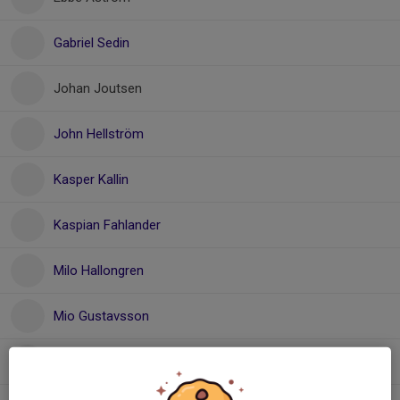
Gabriel Sedin
Johan Joutsen
John Hellström
Kasper Kallin
Kaspian Fahlander
Milo Hallongren
Mio Gustavsson
Noel Mårtensson