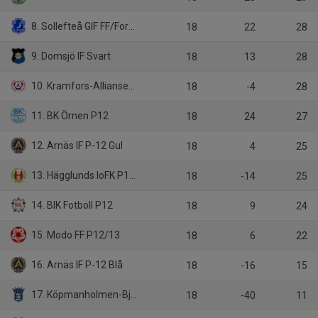
8. Sollefteå GIF FF/Forsmo
18
22
28
9. Domsjö IF Svart
18
13
28
10. Kramfors-Alliansen P12
18
-4
28
11. BK Örnen P12
18
24
27
12. Arnäs IF P-12 Gul
18
4
25
13. Hägglunds IoFK P12 Vit
18
-14
25
14. BIK Fotboll P12
18
9
24
15. Modo FF P12/13
18
6
22
16. Arnäs IF P-12 Blå
18
-16
15
17. Köpmanholmen-Bjästa FF P11-12
18
-40
11