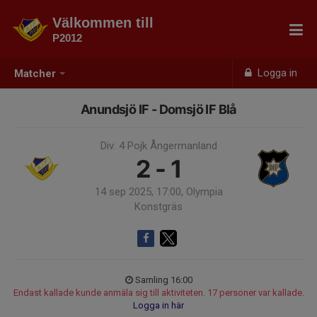
Välkommen till
P2012
Logga in
Matcher
Anundsjö IF - Domsjö IF Blå
Div. 4 Pojk Ångermanland
2 - 1
14 sep 2025, 17:00, Olympia
Konstgräs
Samling 16:00
Endast kallade kunde anmäla sig till aktiviteten. 17 personer var kallade.
Logga in här