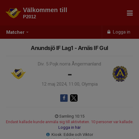
Välkommen till
P2012
Logga in
Matcher
Anundsjö IF Lag1 - Arnäs IF Gul
Div. 5 Pojk norra Ångermanland
-
12 maj 2024, 11:00, Olympia
Samling 10:15
Endast kallade kunde anmäla sig till aktiviteten. 10 personer var kallade.
Logga in här
Kiosk: Eddie och Viktor