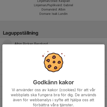
Linjeman/Städ: Kaspian
Linjeman/Puplikvärd: Gabriel
Domarvärd: Albin
Domare: Isak Lundin
Laguppställning
Albin Rickan Berglund
Alfred Nilsson
Gabriel Sedin
Kasper Kallin
Godkänn kakor
Vi använder oss av kakor (cookies) för att vår
Kaspian Fahlander
webbplats ska fungera bra för dig. De används
även för webbanalys i syfte att hjälpa oss att
förbättra våra tjänster.
Milo Hallongren