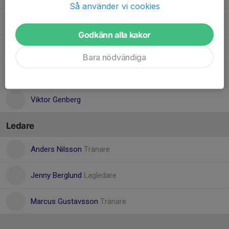
Så använder vi cookies
Mio Gustavsson
Godkänn alla kakor
Noel Mårtensson
Bara nödvändiga
Oskar Schütte
Viktor Genberg
Ledare
Anders Nilsson
Tränare
Jenny Berglund
Lagledare
Marcus Gustavsson
Tränare