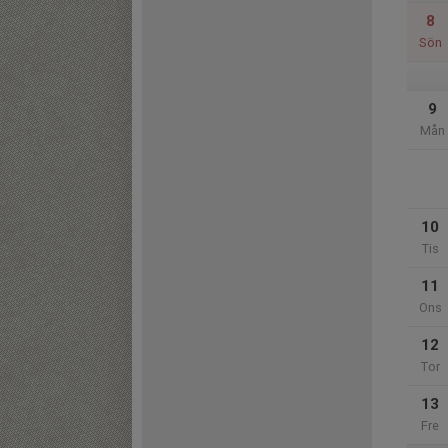
8
Sön
9
Mån
10
Tis
11
Ons
12
Tor
13
Fre