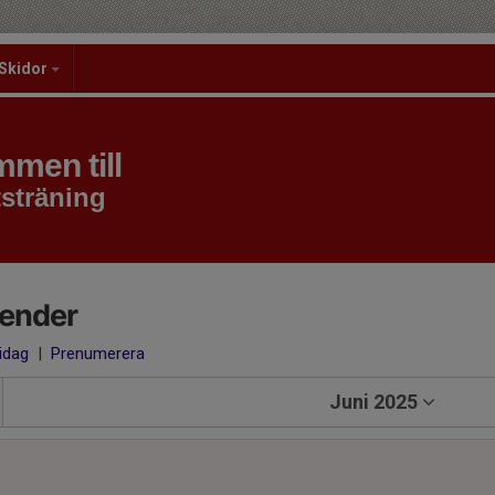
Skidor
men till
sträning
lender
 idag
|
Prenumerera
Juni 2025