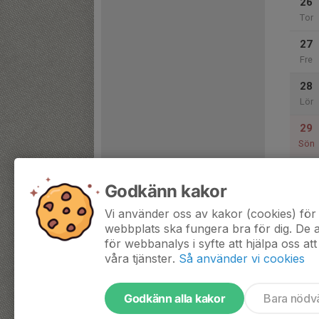
26
Tor
27
Fre
28
Lör
29
Sön
Godkänn kakor
30
Mån
Vi använder oss av kakor (cookies) för 
webbplats ska fungera bra för dig. De
för webbanalys i syfte att hjälpa oss att
våra tjänster.
Så använder vi cookies
Godkänn alla kakor
Bara nödv