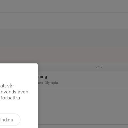
v.27
18:15
Målvaktsträning
19:00
Konstgräsplanen, Olympia
att vår
 används även
 förbättra
ändiga