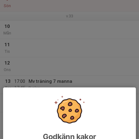
Sön
v.33
10
Mån
11
Tis
12
Ons
13
17:00
Mv träning 7 manna
17:45
Tor
B-plan
17:45
Mv träning för 9 o 11 manna
18:30
B-plan
14
Fre
Godkänn kakor
15