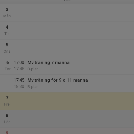
3
Mån
4
Tis
5
Ons
6
17:00
Mv träning 7 manna
17:45
Tor
B-plan
17:45
Mv träning för 9 o 11 manna
18:30
B-plan
7
Fre
8
Lör
9