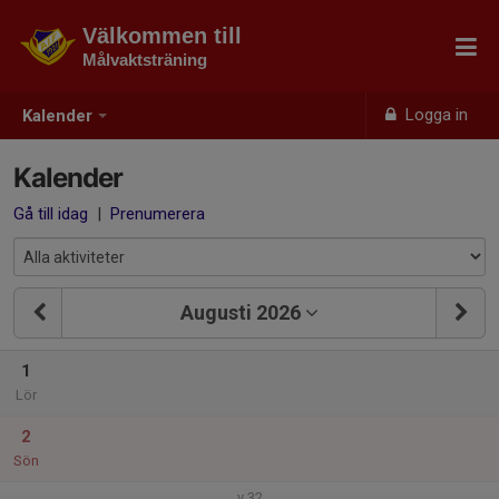
Välkommen till
Målvaktsträning
Logga in
Kalender
Kalender
Gå till idag
|
Prenumerera
Augusti 2026
1
Lör
2
Sön
v.32