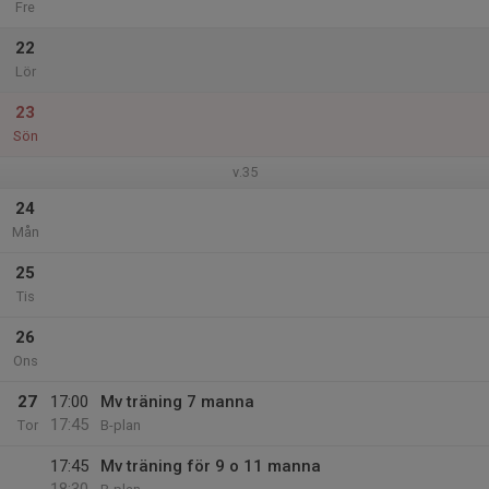
Fre
22
Lör
23
Sön
v.35
24
Mån
25
Tis
26
Ons
27
17:00
Mv träning 7 manna
17:45
Tor
B-plan
17:45
Mv träning för 9 o 11 manna