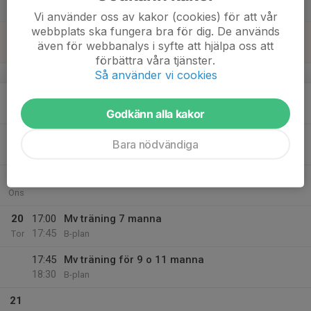
Lör
Vi använder oss av kakor (cookies) för att vår
webbplats ska fungera bra för dig. De används
16
även för webbanalys i syfte att hjälpa oss att
Sön
förbättra våra tjänster.
v.34
Så använder vi cookies
17
Mån
Godkänn alla kakor
18
Bara nödvändiga
Tis
19
Ons
20
17:00
Mv träning 7 manna
17:45
Tor
B-plan
17:45
Mv träning för 9 o 11 manna
18:30
B-plan
21