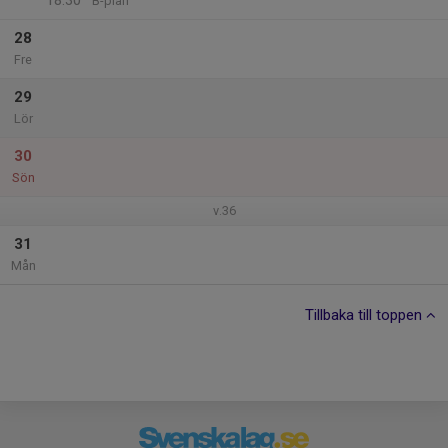
18:30
B-plan
28
Fre
29
Lör
30
Sön
v.36
31
Mån
Tillbaka till toppen