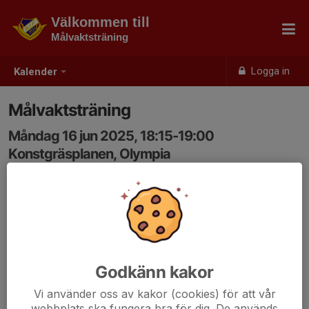
Välkommen till
Målvaktsträning
Logga in
Kalender
Målvaktsträning
Måndag 16 jun 2025, 18:15-19:00
Konstgräsplanen, Olympia
Samling: 18:15
Godkänn kakor
Vi använder oss av kakor (cookies) för att vår
webbplats ska fungera bra för dig. De används