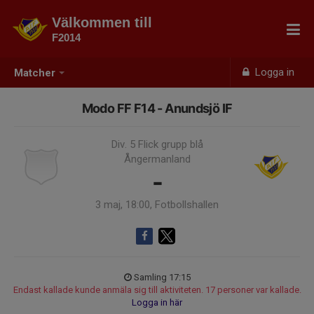
Välkommen till
F2014
Logga in
Matcher
Modo FF F14 - Anundsjö IF
Div. 5 Flick grupp blå
Ångermanland
-
3 maj, 18:00, Fotbollshallen
Samling 17:15
Endast kallade kunde anmäla sig till aktiviteten. 17 personer var kallade.
Logga in här