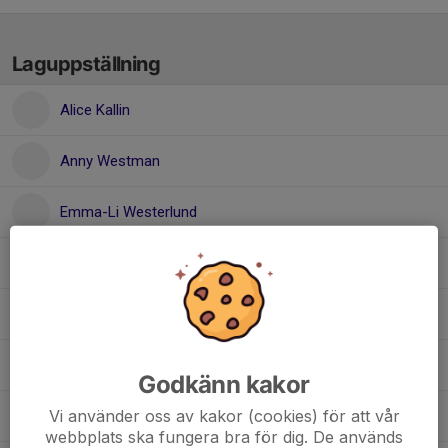
Laguppställning
Alice Kallin
Anny Westman
Emma-Li Westerlund
Evelina Mainwaring
Helly Nilsson
Julia Edlund
Godkänn kakor
Vi använder oss av kakor (cookies) för att vår
Lilly Stoltz
webbplats ska fungera bra för dig. De används