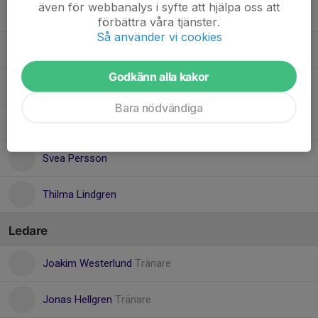
även för webbanalys i syfte att hjälpa oss att
Lily Lunnegren Salander
förbättra våra tjänster.
Så använder vi cookies
Minna Risberg
Godkänn alla kakor
Nelia Söderlund
Bara nödvändiga
Saga Hellgren
Svea Persson
Thilma Lindgren
Ledare
Joakim Westerlund
Tränare
Jonas Hellgren
Tränare