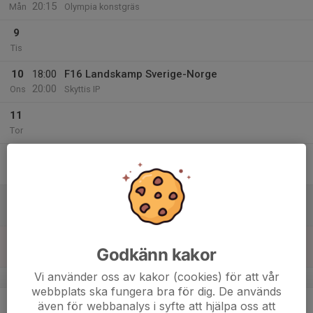
20:15
Mån
Olympia konstgräs
9
Tis
10
18:00
F16 Landskamp Sverige-Norge
20:00
Ons
Skyttis IP
11
Tor
12
Fre
13
Lör
14
Godkänn kakor
Sön
Vi använder oss av kakor (cookies) för att vår
v.38
webbplats ska fungera bra för dig. De används
15
19:00
F12-13 Träning
även för webbanalys i syfte att hjälpa oss att