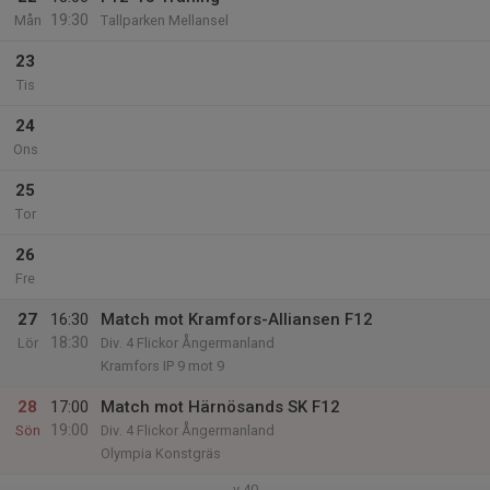
19:30
Mån
Tallparken Mellansel
23
Tis
24
Ons
25
Tor
26
Fre
27
16:30
Match mot Kramfors-Alliansen F12
18:30
Lör
Div. 4 Flickor Ångermanland
Kramfors IP 9 mot 9
28
17:00
Match mot Härnösands SK F12
19:00
Sön
Div. 4 Flickor Ångermanland
Olympia Konstgräs
v.40