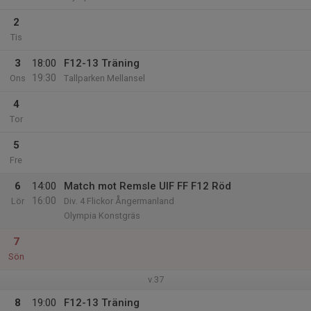
2
Tis
3
18:00
F12-13 Träning
19:30
Ons
Tallparken Mellansel
4
Tor
5
Fre
6
14:00
Match mot Remsle UIF FF F12 Röd
16:00
Lör
Div. 4 Flickor Ångermanland
Olympia Konstgräs
7
Sön
v.37
8
19:00
F12-13 Träning