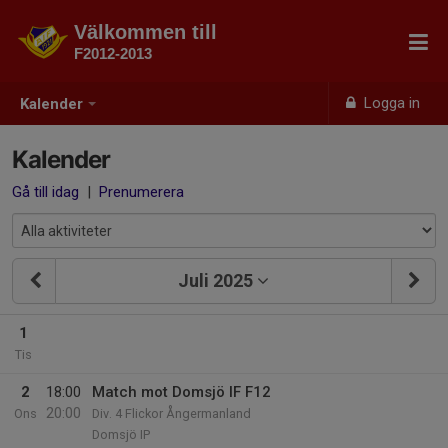
Välkommen till
F2012-2013
Logga in
Kalender
Kalender
Gå till idag
|
Prenumerera
Juli 2025
1
Tis
2
18:00
Match mot Domsjö IF F12
20:00
Ons
Div. 4 Flickor Ångermanland
Domsjö IP