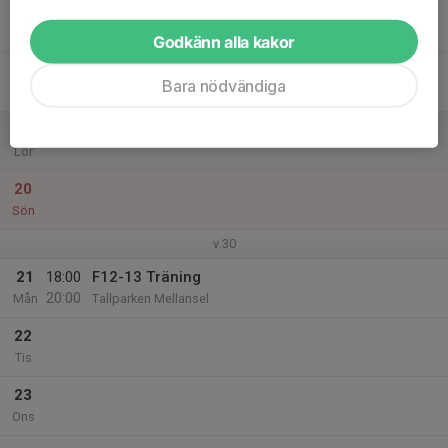
17
Tor
Godkänn alla kakor
18
Bara nödvändiga
Fre
19
Lör
20
Sön
v.30
21
18:00
F12-13 Träning
20:00
Mån
Tallparken Mellansel
22
Tis
23
Ons