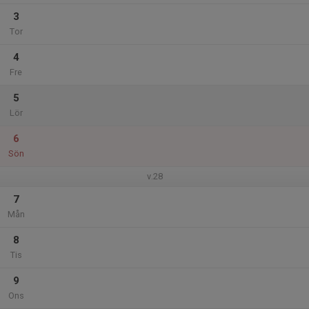
3
Tor
4
Fre
5
Lör
6
Sön
v.28
7
Mån
8
Tis
9
Ons