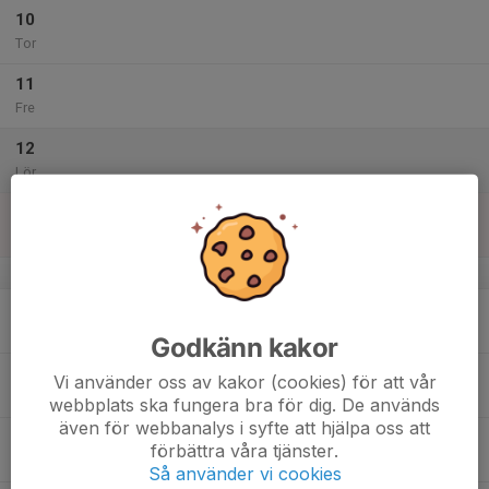
10
Tor
11
Fre
12
Lör
13
Sön
v.29
14
Mån
Godkänn kakor
15
Vi använder oss av kakor (cookies) för att vår
Tis
webbplats ska fungera bra för dig. De används
även för webbanalys i syfte att hjälpa oss att
16
förbättra våra tjänster.
Ons
Så använder vi cookies