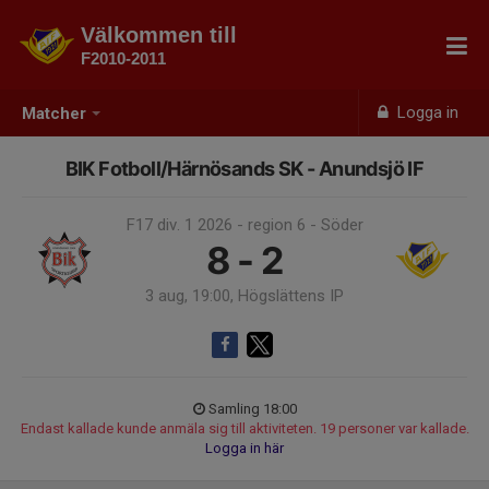
Välkommen till
F2010-2011
Logga in
Matcher
BIK Fotboll/Härnösands SK - Anundsjö IF
F17 div. 1 2026 - region 6 - Söder
8 - 2
3 aug, 19:00, Högslättens IP
Samling 18:00
Endast kallade kunde anmäla sig till aktiviteten. 19 personer var kallade.
Logga in här