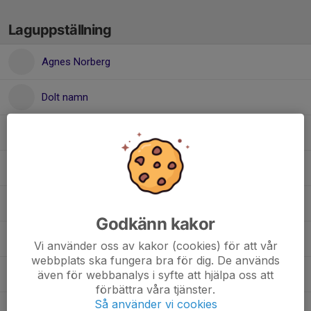
Laguppställning
Agnes Norberg
Dolt namn
Ebba Persson
Elise Rickan Berglund
Enya Westman
Godkänn kakor
Felicia Öberg
Vi använder oss av kakor (cookies) för att vår
webbplats ska fungera bra för dig. De används
även för webbanalys i syfte att hjälpa oss att
Julia Johansson
förbättra våra tjänster.
Så använder vi cookies
Milly Fahlander