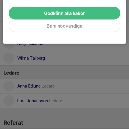
Godkänn alla kakor
Molly Edlund
Bara nödvändiga
Nellie Vikström
Nelly Isaksson
Wilma Tällberg
Ledare
Anna Edlund
Ledare
Lars Johansson
Ledare
Referat