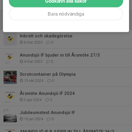
Godkänn alla kakor
17 feb, 14:11
0
Bara nödvändiga
Årsmöte Anundsjö IF 17/3
16 feb, 19:08
0
Inbrott och skadegörelse
6 mar 2025
0
Anundsjö IF bjuder in till Årsmöte 27/3
4 mar 2025
0
Scrotcontainer på Olympia
15 okt 2024
0
Årsmöte Anundsjö IF 2024
2 apr 2024
0
Jubileumstext Anundsjö IF
16 jan 2024
0
ANUNDSJÖ IF BJUDER IN TILL ÅRSMÖTE 26/3