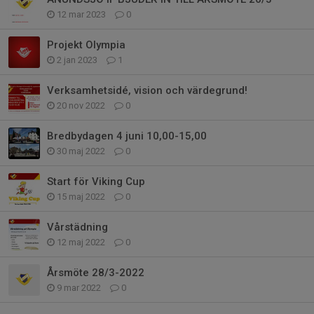
12 mar 2023
0
Projekt Olympia
2 jan 2023
1
Verksamhetsidé, vision och värdegrund!
20 nov 2022
0
Bredbydagen 4 juni 10,00-15,00
30 maj 2022
0
Start för Viking Cup
15 maj 2022
0
Vårstädning
12 maj 2022
0
Årsmöte 28/3-2022
9 mar 2022
0