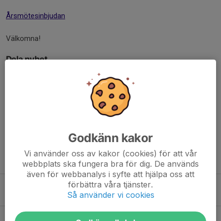
Årsmötesinbjudan
Välkomna!
Dela nyhet
Kommentarer
Godkänn kakor
Vi använder oss av kakor (cookies) för att vår
Tidigare nyheter
webbplats ska fungera bra för dig. De används
även för webbanalys i syfte att hjälpa oss att
förbättra våra tjänster.
Välkommen till vårens bytarkvällar!!
Så använder vi cookies
21 apr, 19:06
0
Årsmöte Anundsjö IF 17/3