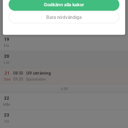
Godkänn alla kakor
17
Ons
Bara nödvändiga
18
Tor
19
Fre
20
Lör
21
08:30
U9 isträning
09:30
Sön
Bjästahallen
v.39
22
Mån
23
Tis