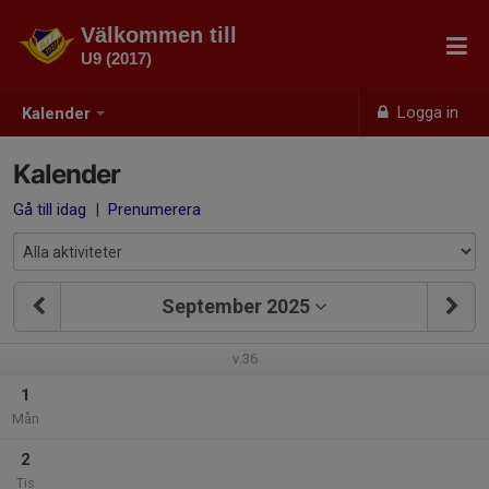
Välkommen till
U9 (2017)
Logga in
Kalender
Kalender
Gå till idag
|
Prenumerera
September 2025
v.36
1
Mån
2
Tis