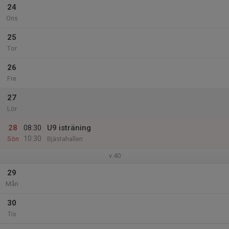
24
Ons
25
Tor
26
Fre
27
Lör
28
08:30
U9 isträning
10:30
Sön
Bjästahallen
v.40
29
Mån
30
Tis