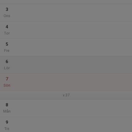
3
Ons
4
Tor
5
Fre
6
Lör
7
Sön
v.37
8
Mån
9
Tis