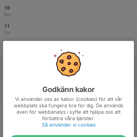
10
Ons
11
Tor
12
Fre
13
Lör
14
Sön
Godkänn kakor
v.38
Vi använder oss av kakor (cookies) för att vår
webbplats ska fungera bra för dig. De används
15
även för webbanalys i syfte att hjälpa oss att
Mån
förbättra våra tjänster.
Så använder vi cookies
16
Tis