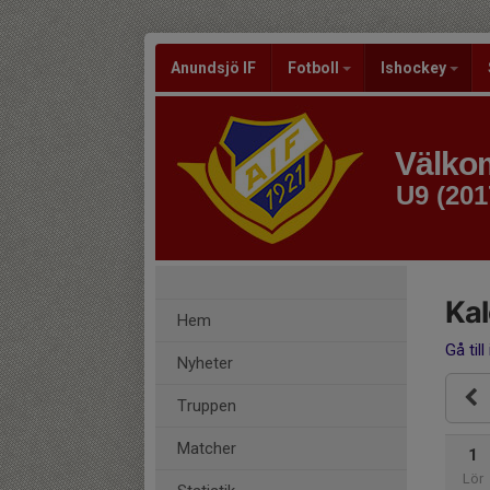
Anundsjö IF
Fotboll
Ishockey
Välkom
U9 (201
Ka
Hem
Gå till
Nyheter
Truppen
Matcher
1
Lör