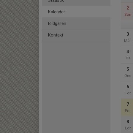
Statistik
2
Kalender
Sön
Bildgalleri
3
Kontakt
Mån
4
Tis
5
Ons
6
Tor
7
Fre
8
Lör