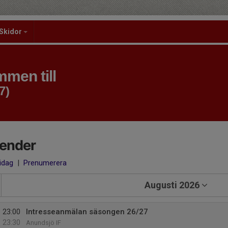
Skidor
men till
7)
lender
 idag
|
Prenumerera
Augusti 2026
23:00
Intresseanmälan säsongen 26/27
23:30
Anundsjö IF