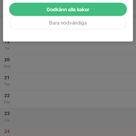
Sön
Godkänn alla kakor
v.21
Bara nödvändiga
18
Mån
19
Tis
20
Ons
21
Tor
22
Fre
23
Lör
24