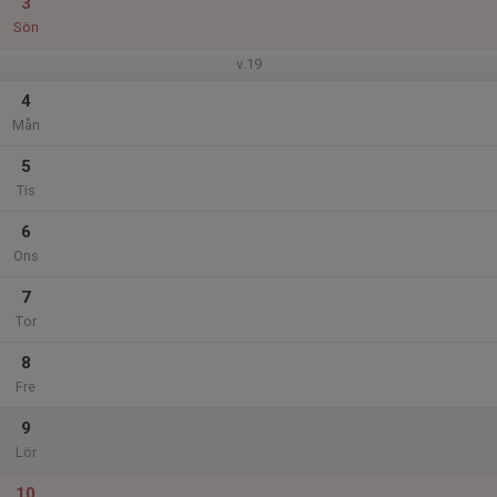
3
Sön
v.19
4
Mån
5
Tis
6
Ons
7
Tor
8
Fre
9
Lör
10