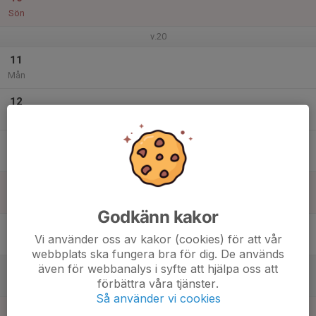
Sön
v.20
11
Mån
12
Tis
13
Ons
14
Tor
Godkänn kakor
15
Vi använder oss av kakor (cookies) för att vår
Fre
webbplats ska fungera bra för dig. De används
även för webbanalys i syfte att hjälpa oss att
16
förbättra våra tjänster.
Lör
Så använder vi cookies
17