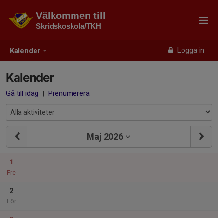
Välkommen till
Skridskoskola/TKH
Logga in
Kalender
Kalender
Gå till idag
|
Prenumerera
Maj 2026
1
Fre
2
Lör