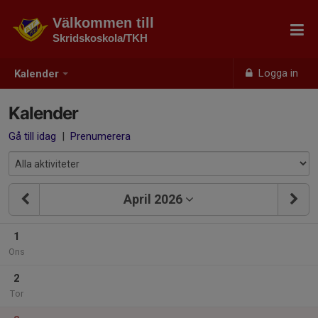
Välkommen till
Skridskoskola/TKH
Logga in
Kalender
Kalender
Gå till idag
|
Prenumerera
April 2026
1
Ons
2
Tor