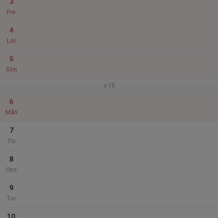
3
Fre
4
Lör
5
Sön
v.15
6
Mån
7
Tis
8
Ons
9
Tor
10