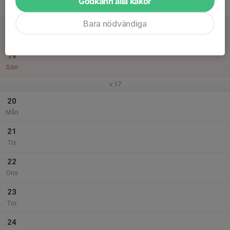
Godkänn alla kakor
Fre
Bara nödvändiga
18
Lör
19
Sön
v.17
20
Mån
21
Tis
22
Ons
23
Tor
24