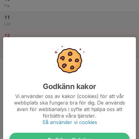
Fre
11
Lör
12
Sön
v.16
13
Mån
14
Godkänn kakor
Tis
Vi använder oss av kakor (cookies) för att vår
15
webbplats ska fungera bra för dig. De används
Ons
även för webbanalys i syfte att hjälpa oss att
förbättra våra tjänster.
16
Så använder vi cookies
Tor
17