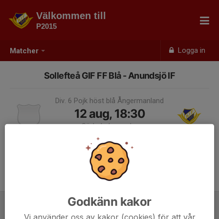
Välkommen till
P2015
Logga in
Matcher
Sollefteå GIF FF Blå - Anundsjö IF
Div. 6 Pojk höst blå Ångermanland
12 aug, 18:30
Söderleden nedre
Samling 18:00
Godkänn kakor
Laguppställning
Vi använder oss av kakor (cookies) för att vår