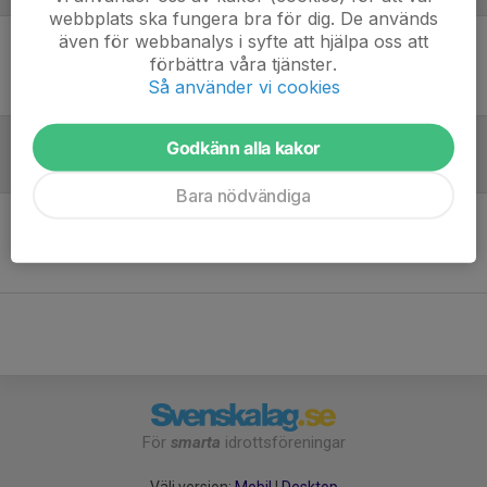
webbplats ska fungera bra för dig. De används
även för webbanalys i syfte att hjälpa oss att
förbättra våra tjänster.
Ingen uppställning ifylld
Så använder vi cookies
Godkänn alla kakor
Inför match
Bara nödvändiga
Inget skrivet
För
smarta
idrottsföreningar