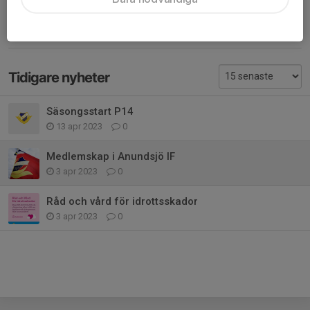
Dela nyhet
Tidigare nyheter
Säsongsstart P14
13 apr 2023
0
Medlemskap i Anundsjö IF
3 apr 2023
0
Råd och vård för idrottsskador
3 apr 2023
0