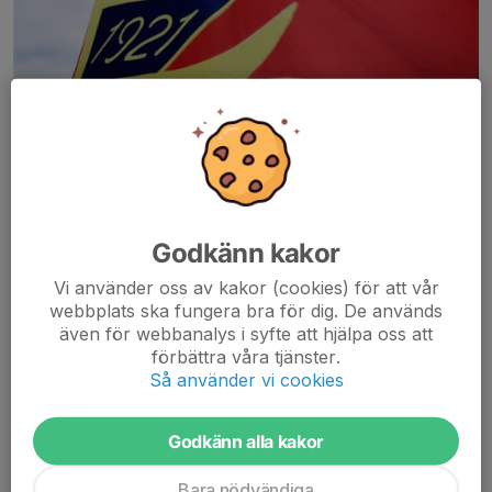
Alla barn som deltar i någon aktivitet (hockey/skidor/fotboll) i
Godkänn kakor
Anundsjö IF:s regi ska vara medlemmar i Anundsjö IF.
Vi använder oss av kakor (cookies) för att vår
Medlemsavgiften är:
webbplats ska fungera bra för dig. De används
Familj 400kr
även för webbanalys i syfte att hjälpa oss att
Enskild 200kr (0-64år)
förbättra våra tjänster.
Pensionär 100kr
Så använder vi cookies
Den betalas in till: Bankgiro 728-7964
Godkänn alla kakor
Märk betalningen med barnets namn + lagnamn t.ex. Molly F2012
Bara nödvändiga