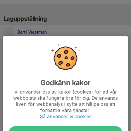
Laguppställning
Bertil Westman
Elwe Mårtensson
Harry Johansson
Jack Johansson
Godkänn kakor
Vi använder oss av kakor (cookies) för att vår
Kalle Fjeldseth
webbplats ska fungera bra för dig. De används
även för webbanalys i syfte att hjälpa oss att
Kebbe Fjeldseth
förbättra våra tjänster.
Så använder vi cookies
Oleksii Bychenko