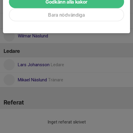
Godkänn alla kakor
Ollie Hallongren
Bara nödvändiga
Sixten Connysson
Wilmar Näslund
Ledare
Lars Johansson
Ledare
Mikael Näslund
Tränare
Referat
Inget referat skrivet