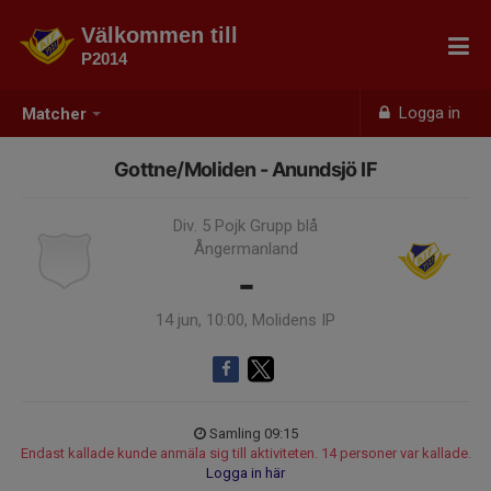
Välkommen till
P2014
Logga in
Matcher
Gottne/Moliden - Anundsjö IF
Div. 5 Pojk Grupp blå
Ångermanland
-
14 jun, 10:00, Molidens IP
Samling 09:15
Endast kallade kunde anmäla sig till aktiviteten. 14 personer var kallade.
Logga in här