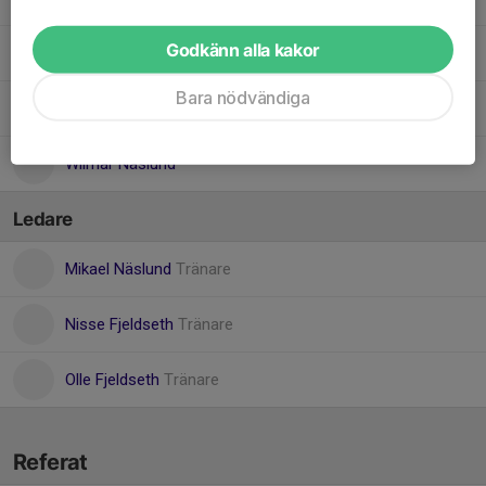
Godkänn alla kakor
Ollie Hallongren
Bara nödvändiga
Sixten Connysson
Wilmar Näslund
Ledare
Mikael Näslund
Tränare
Nisse Fjeldseth
Tränare
Olle Fjeldseth
Tränare
Referat