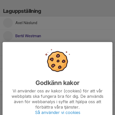
Laguppställning
Axel Näslund
Bertil Westman
Elwe Mårtensson
Harry Johansson
Jack Johansson
Godkänn kakor
Kalle Fjeldseth
Vi använder oss av kakor (cookies) för att vår
webbplats ska fungera bra för dig. De används
även för webbanalys i syfte att hjälpa oss att
Kebbe Fjeldseth
förbättra våra tjänster.
Så använder vi cookies
Oleksii Bychenko