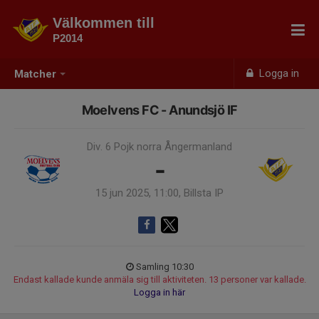
Välkommen till
P2014
Logga in
Matcher
Moelvens FC - Anundsjö IF
Div. 6 Pojk norra Ångermanland
-
15 jun 2025, 11:00, Billsta IP
Samling 10:30
Endast kallade kunde anmäla sig till aktiviteten. 13 personer var kallade.
Logga in här