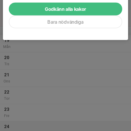
Lör
Godkänn alla kakor
18
Sön
Bara nödvändiga
v.4
19
Mån
20
Tis
21
Ons
22
Tor
23
Fre
24