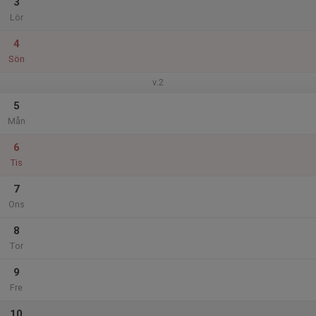
3
Lör
4
Sön
v.2
5
Mån
6
Tis
7
Ons
8
Tor
9
Fre
10