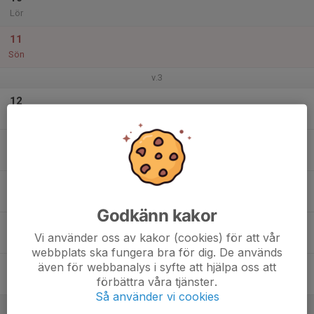
Lör
11
Sön
v.3
12
Mån
13
Tis
14
Ons
Godkänn kakor
15
Vi använder oss av kakor (cookies) för att vår
Tor
webbplats ska fungera bra för dig. De används
även för webbanalys i syfte att hjälpa oss att
16
förbättra våra tjänster.
Fre
Så använder vi cookies
17