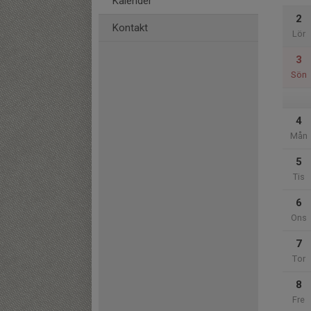
Kalender
2
Kontakt
Lör
3
Sön
4
Mån
5
Tis
6
Ons
7
Tor
8
Fre