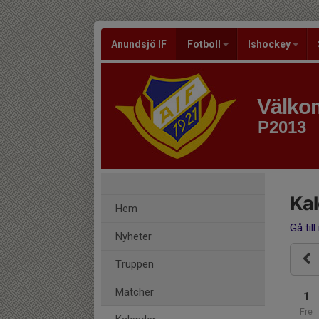
Anundsjö IF
Fotboll
Ishockey
Välkom
P2013
Ka
Hem
Gå till
Nyheter
Truppen
Matcher
1
Fre