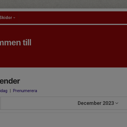
Skidor
men till
lender
 idag
|
Prenumerera
December 2023