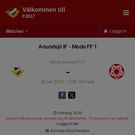
Välkommen till
F2017
Logga in
Matcher
Anundsjö IF - Modo FF 1
Moälvsserien F17
-
22 jun 2025, 17:00, Olympia
Samling 16:30
Endast kallade kunde anmäla sig till aktiviteten. 13 personer var kallade.
Logga in här
Domare Ebba Persson