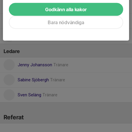
Tuva Sjöbergh
Godkänn alla kakor
Wilma Grangård
Bara nödvändiga
Wilma Johansson
Ledare
Jenny Johansson
Tränare
Sabine Sjöbergh
Tränare
Sven Seläng
Tränare
Referat