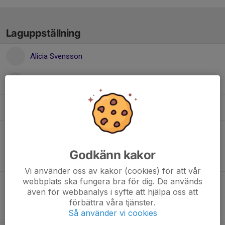
Laguppställning
Alicia Svensson
Elsa Linder
Johanna Wintvik
Judit Sjödin
Godkänn kakor
Lovisa Seläng
Vi använder oss av kakor (cookies) för att vår
webbplats ska fungera bra för dig. De används
Meya Johansson
även för webbanalys i syfte att hjälpa oss att
förbättra våra tjänster.
Selma Nilsson
Så använder vi cookies