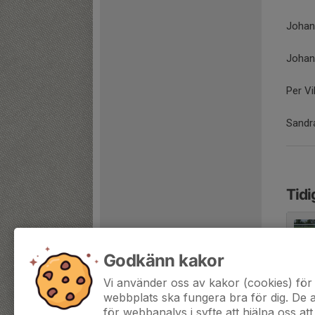
Johan
Johan
Per Vi
Sandra
Tidi
Godkänn kakor
Vi använder oss av kakor (cookies) för 
webbplats ska fungera bra för dig. De
för webbanalys i syfte att hjälpa oss att