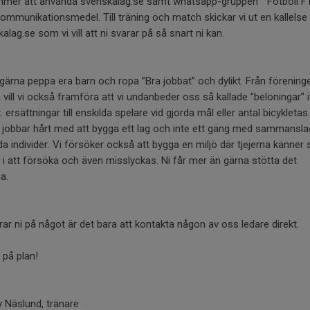
mmer att använda svenskalag.se samt whatsapp-gruppen ” Fotboll F
mmunikationsmedel. Till träning och match skickar vi ut en kallelse 
alag.se som vi vill att ni svarar på så snart ni kan.
 gärna peppa era barn och ropa ”Bra jobbat” och dylikt. Från förening
å vill vi också framföra att vi undanbeder oss så kallade ”belöningar” 
x. ersättningar till enskilda spelare vid gjorda mål eller antal bicykletas.
 jobbar hårt med att bygga ett lag och inte ett gäng med sammansl
da individer. Vi försöker också att bygga en miljö där tjejerna känner 
 i att försöka och även misslyckas. Ni får mer än gärna stötta det
a.
ar ni på något är det bara att kontakta någon av oss ledare direkt.
 på plan!
 Näslund, tränare