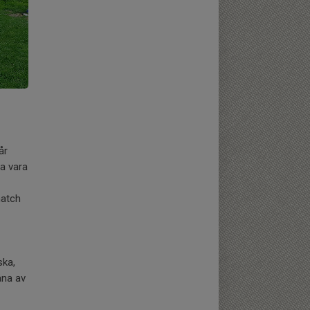
år
a vara
match
ska,
åna av