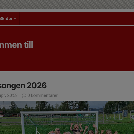
Skidor
men till
songen 2026
pr, 20:58
0 kommentarer