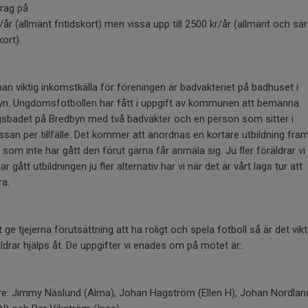
drag på
/år (allmänt fritidskort) men vissa upp till 2500 kr/år (allmänt och sär
kort).
an viktig inkomstkälla för föreningen är badvakteriet på badhuset i
yn. Ungdomsfotbollen har fått i uppgift av kommunen att bemanna
gsbadet på Bredbyn med två badvakter och en person som sitter i
san per tillfälle. Det kommer att anordnas en kortare utbildning fra
 som inte har gått den förut gärna får anmäla sig. Ju fler föräldrar vi
r gått utbildningen ju fler alternativ har vi när det är vårt lags tur att
ra.
t ge tjejerna förutsättning att ha roligt och spela fotboll så är det vikt
äldrar hjälps åt. De uppgifter vi enades om på mötet är:
re: Jimmy Näslund (Alma), Johan Hagström (Ellen H), Johan Nordlan