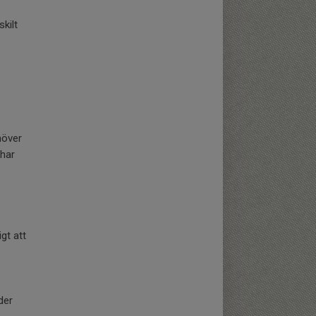
skilt
möver
 har
igt att
der