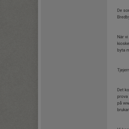
De som
Bredby
När vi
kioske
byta m
Tjejer
Det ko
prova 
på www
bruka