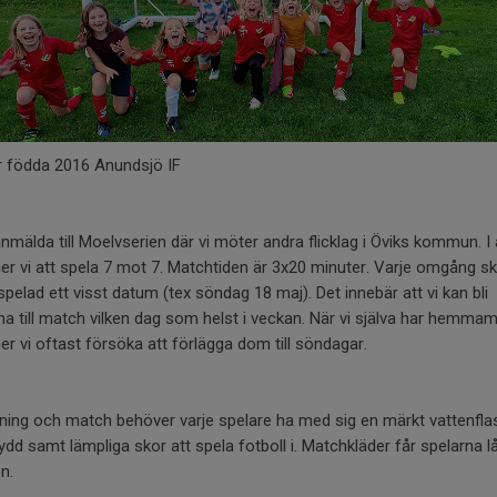
r födda 2016 Anundsjö IF
anmälda till Moelvserien där vi möter andra flicklag i Öviks kommun. I 
 vi att spela 7 mot 7. Matchtiden är 3x20 minuter. Varje omgång sk
spelad ett visst datum (tex söndag 18 maj). Det innebär att vi kan bli
na till match vilken dag som helst i veckan. När vi själva har hemma
 vi oftast försöka att förlägga dom till söndagar.
räning och match behöver varje spelare ha med sig en märkt vattenfla
dd samt lämpliga skor att spela fotboll i. Matchkläder får spelarna l
en.