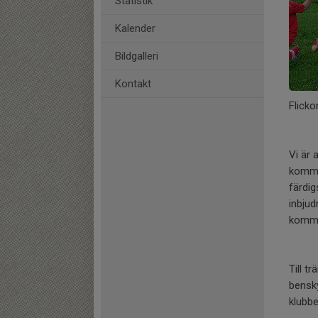
Statistik
Kalender
Bildgalleri
Kontakt
Flicko
Vi är 
kommer
färdig
inbjud
kommer
Till t
bensky
klubb