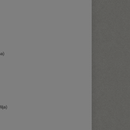
ma)
lja)