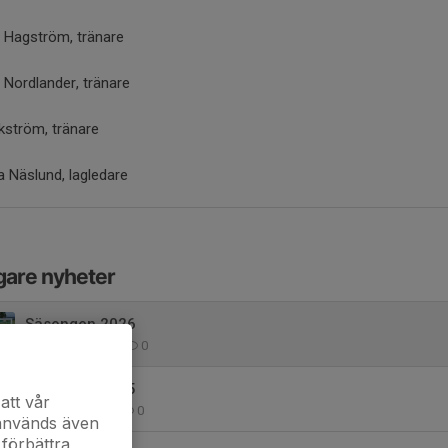
 Hagström, tränare
 Nordlander, tränare
kström, tränare
 Näslund, lagledare
gare nyheter
Säsongen 2026
21 apr, 20:58
0
Säsongen 2025
att vår
16 maj 2025
0
 används även
 förbättra