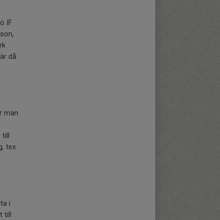
jö IF
rson,
rk
är då
ar man
ill
, tex.
ta i
till