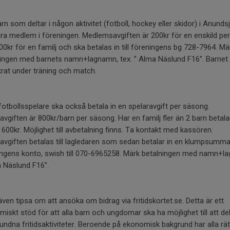
arn som deltar i någon aktivitet (fotboll, hockey eller skidor) i Anunds
ra medlem i föreningen. Medlemsavgiften är 200kr för en enskild pe
400kr för en familj och ska betalas in till föreningens bg 728-7964. Mä
ningen med barnets namn+lagnamn, tex. ” Alma Näslund F16”. Barnet 
krat under träning och match.
fotbollsspelare ska också betala in en spelaravgift per säsong.
avgiften är 800kr/barn per säsong. Har en familj fler än 2 barn betal
600kr. Möjlighet till avbetalning finns. Ta kontakt med kassören.
avgiften betalas till lagledaren som sedan betalar in en klumpsumma t
ngens konto, swish till 070-6965258. Märk betalningen med namn+lag
a Näslund F16”.
l även tipsa om att ansöka om bidrag via fritidskortet.se. Detta är ett
iskt stöd för att alla barn och ungdomar ska ha möjlighet till att del
undna fritidsaktiviteter. Beroende på ekonomisk bakgrund har alla rätt 