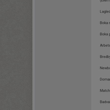
(Ellen
Lagle
Boka 
Boka 
Arbet
Bredb
Newbod
Domar
Match
Badvak