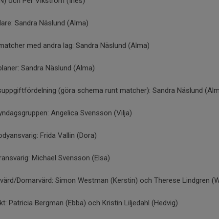
 N) och Per Vikström (Ines)
dare: Sandra Näslund (Alma)
matcher med andra lag: Sandra Näslund (Alma)
planer: Sandra Näslund (Alma)
suppgiftfördelning (göra schema runt matcher): Sandra Näslund (Al
yndagsgruppen: Angelica Svensson (Vilja)
yansvarig: Frida Vallin (Dora)
ansvarig: Michael Svensson (Elsa)
värd/Domarvärd: Simon Westman (Kerstin) och Therese Lindgren (Wi
t: Patricia Bergman (Ebba) och Kristin Liljedahl (Hedvig)