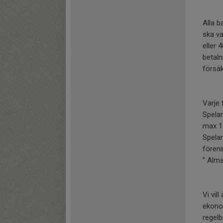
Alla b
ska va
eller 
betal
försä
Varje 
Spelar
max 1 
Spelar
föreni
” Alm
Vi vil
ekonom
regelb