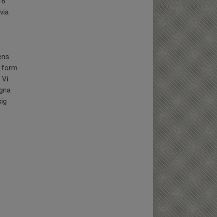
16”
via
ens
i form
 Vi
agna
sig