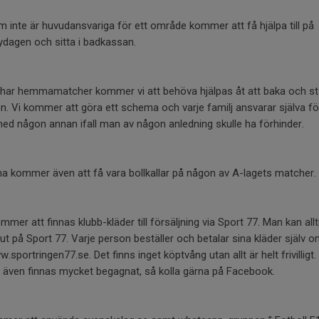
 inte är huvudansvariga för ett område kommer att få hjälpa till på
dagen och sitta i badkassan.
 har hemmamatcher kommer vi att behöva hjälpas åt att baka och st
n. Vi kommer att göra ett schema och varje familj ansvarar själva fö
ed någon annan ifall man av någon anledning skulle ha förhinder.
na kommer även att få vara bollkallar på någon av A-lagets matcher.
mmer att finnas klubb-kläder till försäljning via Sport 77. Man kan allt
ut på Sport 77. Varje person beställer och betalar sina kläder själv on
.sportringen77.se. Det finns inget köptvång utan allt är helt frivilligt.
r även finnas mycket begagnat, så kolla gärna på Facebook.