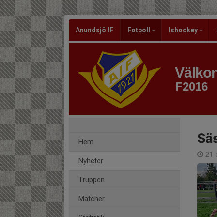
Anundsjö IF
Fotboll
Ishockey
Välkom
F2016
Sä
Hem
21 a
Nyheter
Truppen
Matcher