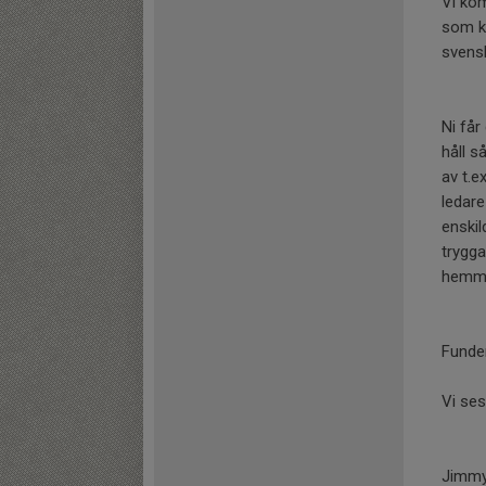
Vi ko
som ko
svensk
Ni får
håll s
av t.e
ledare
enskil
trygga
hemm
Funder
Vi ses
Jimmy