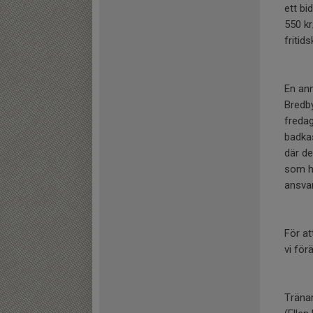
ett bi
550 kr
fritids
En ann
Bredb
freda
badkas
där de
som ha
ansva
För at
vi för
Träna