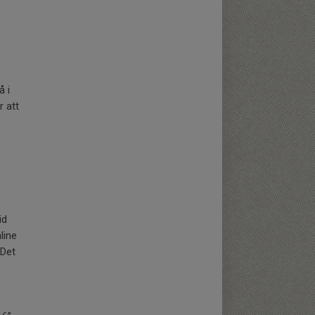
å i
r att
id
line
 Det