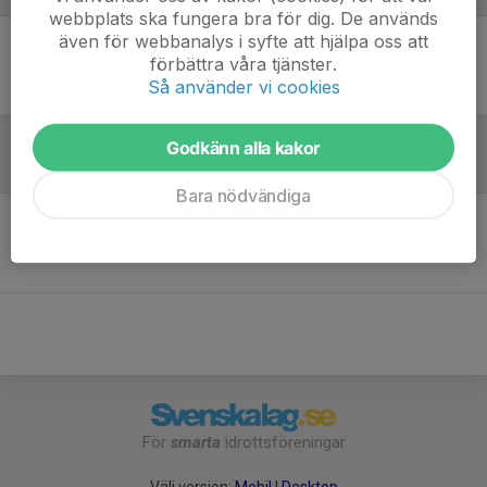
webbplats ska fungera bra för dig. De används
även för webbanalys i syfte att hjälpa oss att
förbättra våra tjänster.
Ingen uppställning ifylld
Så använder vi cookies
Godkänn alla kakor
Inför match
Bara nödvändiga
Inget skrivet
För
smarta
idrottsföreningar