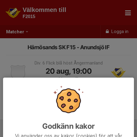
Välkommen till
F2015
Logga in
Matcher
Härnösands SK F15 - Anundsjö IF
Div. 6 Flick blå höst Ångermanland
20 aug, 19:00
Myrans IP
Samling 18:15
Godkänn kakor
Laguppställning
Vi använder oss av kakor (cookies) för att vår