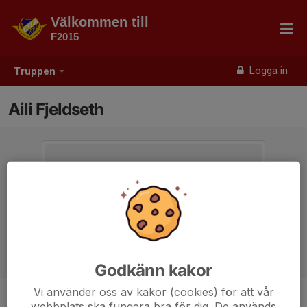
Välkommen till
F2015
Logga in
Truppen
Aili Fjeldseth
Godkänn kakor
Vi använder oss av kakor (cookies) för att vår
webbplats ska fungera bra för dig. De används
Ålder
10 år