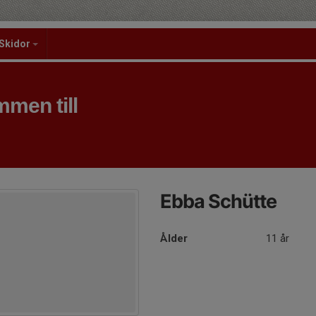
Skidor
men till
Ebba Schütte
Ålder
11 år