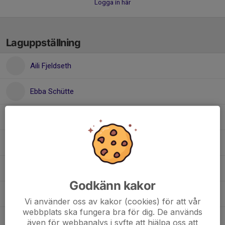
Logga in här
Laguppställning
Aili Fjeldseth
Ebba Schütte
Ellen Nilsson
Elli Sjödin
Flora Olson
Godkänn kakor
Ida Amlacher
Vi använder oss av kakor (cookies) för att vår
webbplats ska fungera bra för dig. De används
Mary Söderkvist
även för webbanalys i syfte att hjälpa oss att