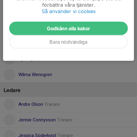
förbättra våra tjänster.
Så använder vi cookies
Molli Rödström
Märta Connysson
Godkänn alla kakor
Bara nödvändiga
Sally Edblom
Tyra Byström
Wilma Wenngren
Ledare
Andre Olson
Tränare
Jennie Connysson
Tränare
Jessica Söderkvist
Tränare