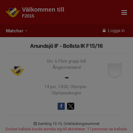
Välkommen till
F2015
Logga in
Matcher
Anundsjö IF - Bollsta IK F15/16
Div. 6 Flick grupp blå
Ångermanland
-
14 jun, 14:00, Olympia -
Olympiaskogen
Samling 13:15, Omklädningsrummet
Endast kallade kunde anmäla sig till aktiviteten. 17 personer var kallade.