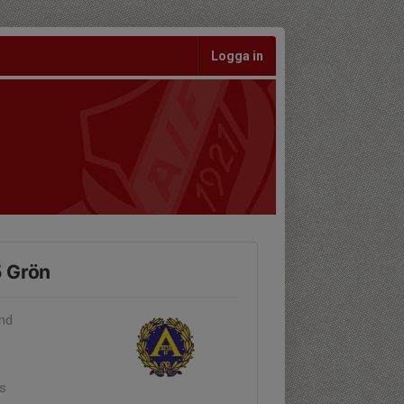
Logga in
5 Grön
and
äs