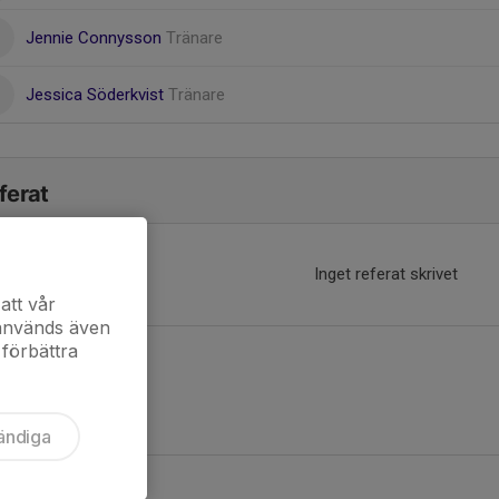
Jennie Connysson
Tränare
Jessica Söderkvist
Tränare
ferat
Inget referat skrivet
att vår
 används även
 förbättra
ändiga