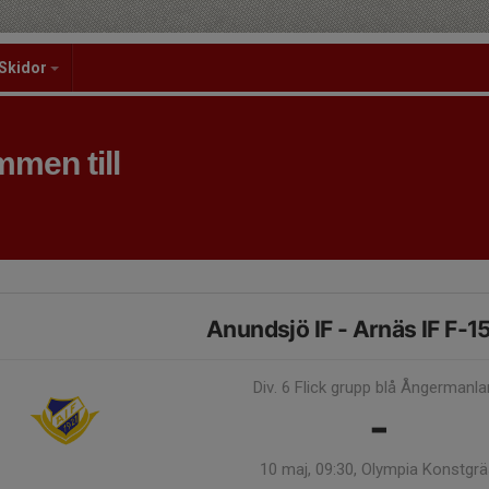
Skidor
men till
Anundsjö IF - Arnäs IF F-1
Div. 6 Flick grupp blå Ångermanl
-
10 maj, 09:30, Olympia Konstgr