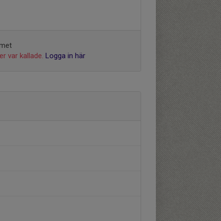
mmet
r var kallade.
Logga in här