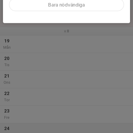
Lör
Bara nödvändiga
18
Sön
v.8
19
Mån
20
Tis
21
Ons
22
Tor
23
Fre
24