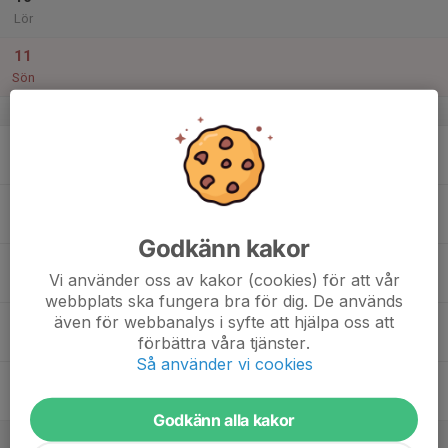
Lör
11
Sön
v.7
12
Mån
13
Tis
Godkänn kakor
14
Vi använder oss av kakor (cookies) för att vår
Ons
webbplats ska fungera bra för dig. De används
även för webbanalys i syfte att hjälpa oss att
15
förbättra våra tjänster.
Tor
Så använder vi cookies
16
Fre
Godkänn alla kakor
17