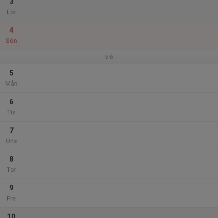
3
Lör
4
Sön
v.6
5
Mån
6
Tis
7
Ons
8
Tor
9
Fre
10