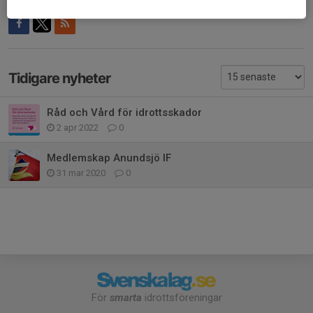
Dela nyhet
Tidigare nyheter
Råd och Vård för idrottsskador
2 apr 2022
0
Medlemskap Anundsjö IF
31 mar 2020
0
För
smarta
idrottsföreningar