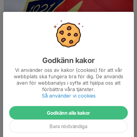
Godkänn kakor
Alla barn som deltar i någon aktivitet (hockey/skidor/fotboll) i
Vi använder oss av kakor (cookies) för att vår
Anundsjö IFs regi ska vara medlemmar i Anundsjö IF.
webbplats ska fungera bra för dig. De används
även för webbanalys i syfte att hjälpa oss att
Medlemsavgiften är:
förbättra våra tjänster.
Familj 400kr
Så använder vi cookies
Enskild 200kr (0-64år)
Pensionär 100kr
Godkänn alla kakor
Den betalas in till: Bankgiro 728-7964
Bara nödvändiga
Märk betalningen med barnets namn + lagnamn t.e x. Lina F2010