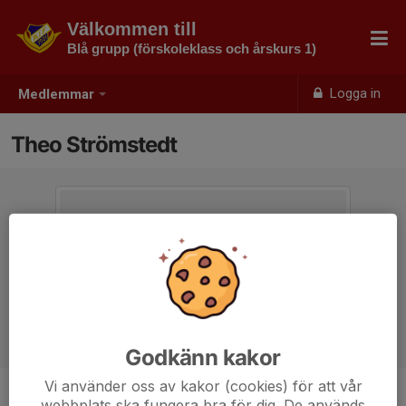
Välkommen till
Blå grupp (förskoleklass och årskurs 1)
Logga in
Medlemmar
Theo Strömstedt
Godkänn kakor
Vi använder oss av kakor (cookies) för att vår
webbplats ska fungera bra för dig. De används
Ålder
7 år