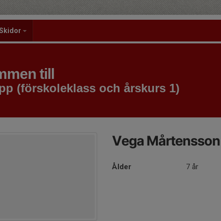
Skidor
men till
pp (förskoleklass och årskurs 1)
Vega Mårtensson
Ålder
7 år