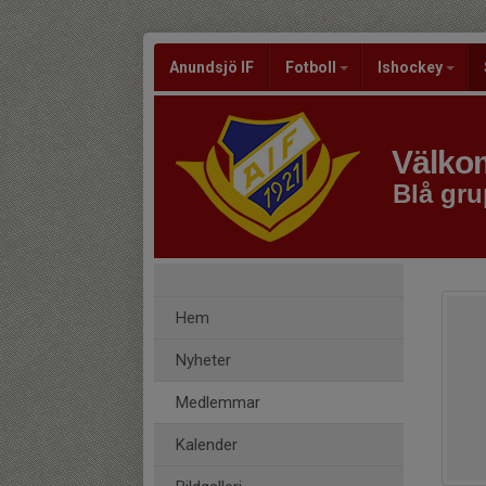
Anundsjö IF
Fotboll
Ishockey
Välkom
Blå gru
Hem
Nyheter
Medlemmar
Kalender