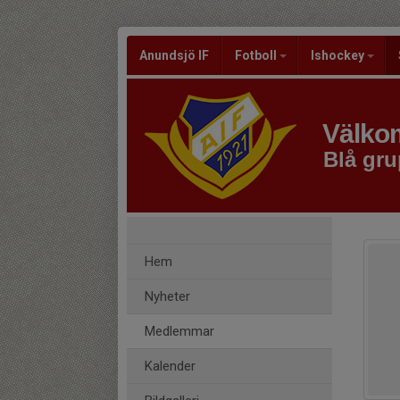
Anundsjö IF
Fotboll
Ishockey
Välkom
Blå gru
Hem
Nyheter
Medlemmar
Kalender