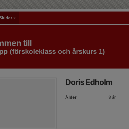
Skidor
men till
pp (förskoleklass och årskurs 1)
Doris Edholm
Ålder
8 år