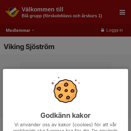
Välkommen till
Blå grupp (förskoleklass och årskurs 1)
Logga in
Medlemmar
Viking Sjöström
Godkänn kakor
Vi använder oss av kakor (cookies) för att vår
webbplats ska fungera bra för dig. De används
Ålder
7 år