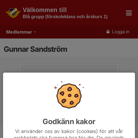
Välkommen till
Blå grupp (förskoleklass och årskurs 1)
Logga in
Medlemmar
Gunnar Sandström
Godkänn kakor
Vi använder oss av kakor (cookies) för att vår
webbplats ska fungera bra för dig. De används
Ålder
7 år