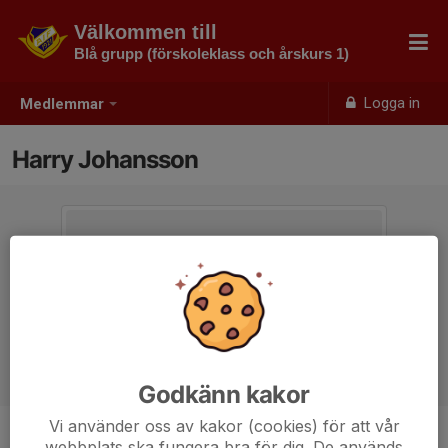
Välkommen till
Blå grupp (förskoleklass och årskurs 1)
Logga in
Medlemmar
Harry Johansson
Godkänn kakor
Vi använder oss av kakor (cookies) för att vår
webbplats ska fungera bra för dig. De används
Ålder
7 år