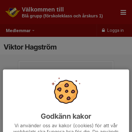
Välkommen till
Blå grupp (förskoleklass och årskurs 1)
Logga in
Medlemmar
Viktor Hagström
Godkänn kakor
Vi använder oss av kakor (cookies) för att vår
webbplats ska fungera bra för dig. De används
Ålder
7 år