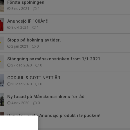
Första spolningen
8 nov 2021
1
Anundsjö IF 100År !!
8 okt 2021
1
Stopp på bokning av tider.
2 jan 2021
0
Stängning av månskensrinken from 1/1 2021
27 dec 2020
0
GODJUL & GOTT NYTT ÅR
20 dec 2020
0
Ny fasad på Månskensrinkens förråd
4 nov 2020
0
Dags för nästa Anundsjö produkt i tv pucken!
29 okt 2020
1