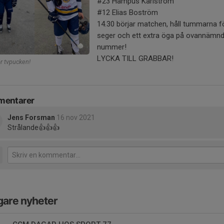
#23 Hampus Karlström
#12 Elias Boström
14.30 börjar matchen, håll tummarna f
seger och ett extra öga på ovannämn
nummer!
LYCKA TILL GRABBAR!
r tvpucken!
entarer
Jens Forsman
16 nov 2021
Strålande👍👍👍
gare nyheter