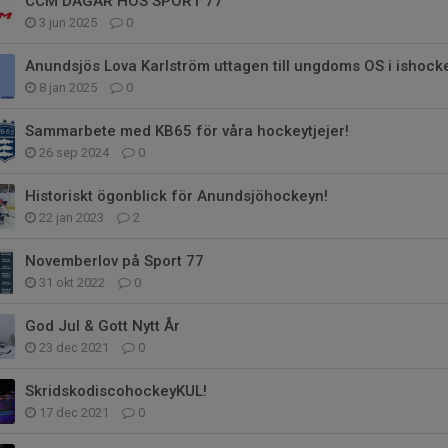
CCM DAGAR HOS SPORT 77
3 jun 2025
0
Anundsjös Lova Karlström uttagen till ungdoms OS i ishock
8 jan 2025
0
Sammarbete med KB65 för våra hockeytjejer!
26 sep 2024
0
Historiskt ögonblick för Anundsjöhockeyn!
22 jan 2023
2
Novemberlov på Sport 77
31 okt 2022
0
God Jul & Gott Nytt År
23 dec 2021
0
SkridskodiscohockeyKUL!
17 dec 2021
0