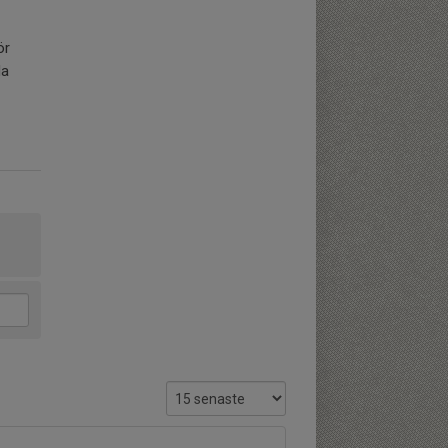
ör
da