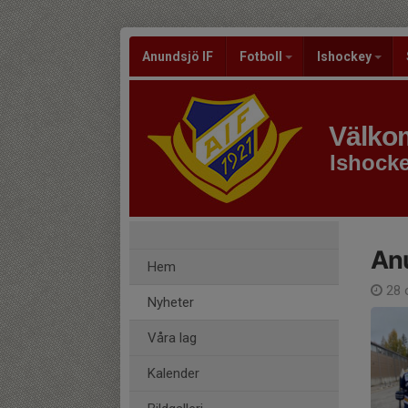
Anundsjö IF
Fotboll
Ishockey
Välkom
Ishock
Anu
Hem
28 
Nyheter
Våra lag
Kalender