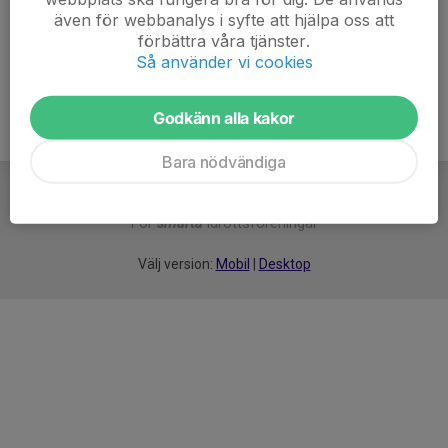
även för webbanalys i syfte att hjälpa oss att
Ålder
9 år
förbättra våra tjänster.
Så använder vi cookies
Godkänn alla kakor
Bara nödvändiga
För
smarta
idrottsföreningar
Välj version:
Mobil
|
Desktop