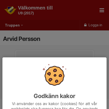
Välkommen till
U9 (2017)
Logga in
Truppen
Arvid Persson
Godkänn kakor
Vi använder oss av kakor (cookies) för att vår
webbplats ska fungera bra för dig. De används
Position
-